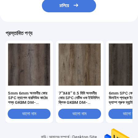
চালিয়ে
প্রস্তাবিত পণ্য
5mm 6mm অনমনীয় কোর
7''X48'' 0.5 মিমি অনমনীয়
6mm SPC কোর লাক্
SPC ম্যাপেল বারলিউড কাঠের
কোর SPC নেটিভ ওক ইউনিলিন
ভিনাইল প্লাঙ্ক ইকো ফ্
শস্য GKBM DM-
ক্লিক GKBM DM-
ড্যাম্প প্রুফ ম্যান্টলিং
W40008
W40046
GKBM DM-W40
ভালো দাম
ভালো দাম
ভালো দাম
বাড়ি
আমাদের সম্পর্কে
Desktop Site