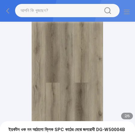
2
/
6
ইয়র্কটন ওক নন আঠালো ক্লিক SPC কাঠের মেঝে জলরোধী DG-W50004B