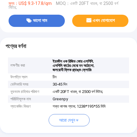
মূল্য：US$ 9.3-17.8/qm
MOQ：একটি 20FT ধারক, বা 2500 বর্গ
মিটার;
ভালো দাম
এখন যোগাযোগ
পণ্যের বর্ণনা
,
ইয়র্কটন ওক রিজিড কোর এসপিসি
লক্ষণীয় করা
,
এসপিসি কাঠের মেঝে নন আঠালো
জলরোধী ক্লিক প্ল্যাঙ্ক ফ্লোরিং
উৎপত্তি স্থল
চীন
ডেলিভারি সময়
30-45 দিন
ন্যূনতম চাহিদার পরিমাণ
একটি 20FT ধারক, বা 2500 বর্গ মিটার;
পরিচিতিমুলক নাম
Greenpy
প্যাকেজিং বিবরণ
শক্ত কাগজ প্যাক; 1238*195*55 মিমি
আরো দেখুন