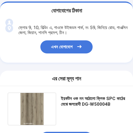
যোগাযোগের ঠিকানা
ফ্লোর 9, 10, বিল্ডিং এ, গাওকে উইজডম পার্ক, নং 59, জিনিয়ে রোড, গাওক্সিন
জেলা, জিয়ান, শানসি প্রদেশ, চীন।
এখন যোগাযোগ
এর সেরা মূল্য পান
ইয়র্কটন ওক নন আঠালো ক্লিক SPC কাঠের
মেঝে জলরোধী DG-W50004B