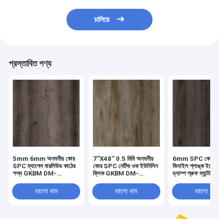
চালিয়ে
প্রস্তাবিত পণ্য
5mm 6mm অনমনীয় কোর
7''X48'' 0.5 মিমি অনমনীয়
6mm SPC কোর লাক্
SPC ম্যাপেল বারলিউড কাঠের
কোর SPC নেটিভ ওক ইউনিলিন
ভিনাইল প্লাঙ্ক ইকো ফ্
শস্য GKBM DM-
ক্লিক GKBM DM-
ড্যাম্প প্রুফ ম্যান্টলিং
W40008
W40046
GKBM DM-W40
ভালো দাম
ভালো দাম
ভালো দাম