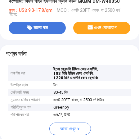
কম্পোজিট সিডার পাইন ইউনিলিন ক্লিক করুন GKBM DM-W40050
মূল্য：US$ 9.3-17.8/qm
MOQ：একটি 20FT ধারক, বা 2500 বর্গ
মিটার;
ভালো দাম
এখন যোগাযোগ
পণ্যের বর্ণনা
,
ইকো ফ্রেন্ডলি রিজিড কোর এসপিসি
লক্ষণীয় করা
,
183 মিমি রিজিড কোর এসপিসি
1220 মিমি এসপিসি কোর ফ্লোরিং
উৎপত্তি স্থল
চীন
ডেলিভারি সময়
30-45 দিন
ন্যূনতম চাহিদার পরিমাণ
একটি 20FT ধারক, বা 2500 বর্গ মিটার;
পরিচিতিমুলক নাম
Greenpy
পরিশোধের শর্ত
এল/সি, টি/টি
আরো দেখুন