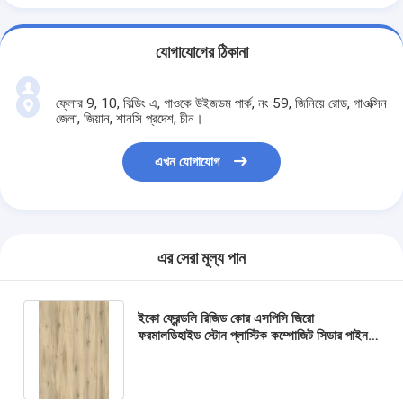
যোগাযোগের ঠিকানা
ফ্লোর 9, 10, বিল্ডিং এ, গাওকে উইজডম পার্ক, নং 59, জিনিয়ে রোড, গাওক্সিন
জেলা, জিয়ান, শানসি প্রদেশ, চীন।
এখন যোগাযোগ
এর সেরা মূল্য পান
ইকো ফ্রেন্ডলি রিজিড কোর এসপিসি জিরো
ফরমালডিহাইড স্টোন প্লাস্টিক কম্পোজিট সিডার পাইন
ইউনিলিন ক্লিক করুন GKBM DM-W40050