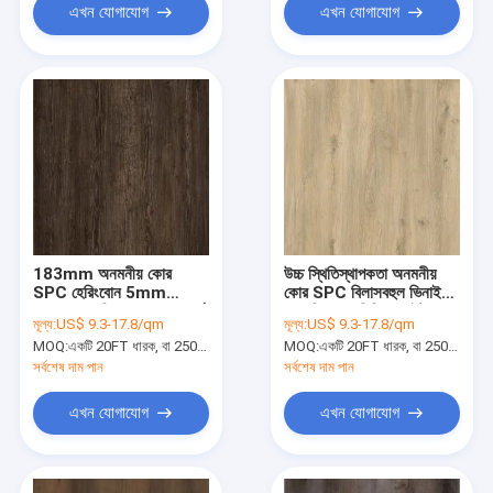
এখন যোগাযোগ
এখন যোগাযোগ
183mm অনমনীয় কোর
উচ্চ স্থিতিস্থাপকতা অনমনীয়
SPC হেরিংবোন 5mm
কোর SPC বিলাসবহুল ভিনাইল
5.5mm পরিবেশগত বন্ধুত্বপূর্ণ
ফ্লোরিং 5.5 মিমি হোয়াইট ওক
মূল্য:
US$ 9.3-17.8/qm
মূল্য:
US$ 9.3-17.8/qm
স্থিতিস্থাপকতা স্লিপ প্রতিরোধী
GKBM DM-W40036
MOQ:
একটি 20FT ধারক, বা 2500 বর্গ মিটার;
MOQ:
একটি 20FT ধারক, বা 2500 বর্গ মিটার;
GKBM FT-W29161-1
সর্বশেষ দাম পান
সর্বশেষ দাম পান
এখন যোগাযোগ
এখন যোগাযোগ