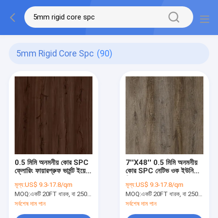
5mm Rigid Core Spc
(90)
0.5 মিমি অনমনীয় কোর SPC
7''X48'' 0.5 মিমি অনমনীয়
ফ্লোরিং ফায়ারপ্রুফ ভার্মন্ট ইয়েউ
কোর SPC নেটিভ ওক ইউনিলিন
GKBM DM-W40026
ক্লিক GKBM DM-
মূল্য:
US$ 9.3-17.8/qm
মূল্য:
US$ 9.3-17.8/qm
W40046
MOQ:
একটি 20FT ধারক, বা 2500 বর্গ মিটার;
MOQ:
একটি 20FT ধারক, বা 2500 বর্গ মিটার;
সর্বশেষ দাম পান
সর্বশেষ দাম পান