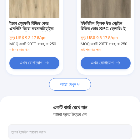
আমাদের সম্পর্কে
কারখানা ভ্রমণ
ইকো ফ্রেন্ডলি রিজিড কোর
ইউনিলিন ক্লিক উড গ্রেইন
এসপিসি জিরো ফরমালডিহাইড
রিজিড কোর SPC ফ্লোরিং ইকো
মান নিয়ন্ত্রণ
স্টোন প্লাস্টিক কম্পোজিট সিডার
ফ্রেন্ডলি GKBM DG-
মূল্য:
US$ 9.3-17.8/qm
মূল্য:
US$ 9.3-17.8/qm
পাইন ইউনিলিন ক্লিক করুন
W50005B-2
MOQ:
একটি 20FT ধারক, বা 2500 বর্গ মিটার;
MOQ:
একটি 20FT ধারক, বা 2500 বর্গ মিটার;
GKBM DM-W40050
যোগাযোগ করুন
সর্বশেষ দাম পান
সর্বশেষ দাম পান
খবর
এখন যোগাযোগ
এখন যোগাযোগ
উদ্ধৃতির জন্য আবেদন
আরো দেখুন
SPC ফ্লোরিং 5 মিমি
একটি বার্তা রেখে যান
আমরা দ্রুত উত্তর দেব
SPC ফ্লোরিং 4 মিমি
SPC ফ্লোরিং