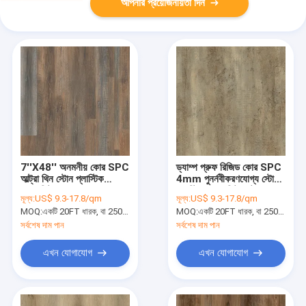
আপনার প্রয়োজনীয়তা দিন
7''X48'' অনমনীয় কোর SPC
ড্যাম্প প্রুফ রিজিড কোর SPC
আল্ট্রা থিন স্টোন প্লাস্টিক
4mm পুনর্নবীকরণযোগ্য স্টোন
কম্পোজিট স্ক্র্যাবল ওক GKBM
প্লাস্টিক কম্পোজিট গোটল্যান্ড
মূল্য:
US$ 9.3-17.8/qm
মূল্য:
US$ 9.3-17.8/qm
DM-W40035
ওক GKBM DM-W40049
MOQ:
একটি 20FT ধারক, বা 2500 বর্গ মিটার;
MOQ:
একটি 20FT ধারক, বা 2500 বর্গ মিটার;
সর্বশেষ দাম পান
সর্বশেষ দাম পান
এখন যোগাযোগ
এখন যোগাযোগ