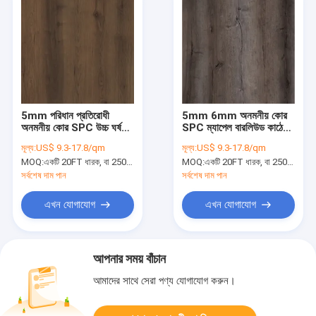
5mm পরিধান প্রতিরোধী
5mm 6mm অনমনীয় কোর
অনমনীয় কোর SPC উচ্চ ঘর্ষণ
SPC ম্যাপেল বারলিউড কাঠের
GKBM DM-W40013
শস্য GKBM DM-
মূল্য:
US$ 9.3-17.8/qm
মূল্য:
US$ 9.3-17.8/qm
W40008
MOQ:
একটি 20FT ধারক, বা 2500 বর্গ মিটার;
MOQ:
একটি 20FT ধারক, বা 2500 বর্গ মিটার;
সর্বশেষ দাম পান
সর্বশেষ দাম পান
এখন যোগাযোগ
এখন যোগাযোগ
আপনার সময় বাঁচান
আমাদের সাথে সেরা পণ্য যোগাযোগ করুন।