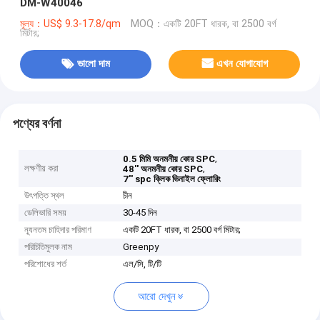
DM-W40046
মূল্য：US$ 9.3-17.8/qm
MOQ：একটি 20FT ধারক, বা 2500 বর্গ
মিটার;
ভালো দাম
এখন যোগাযোগ
পণ্যের বর্ণনা
,
0.5 মিমি অনমনীয় কোর SPC
লক্ষণীয় করা
,
48'' অনমনীয় কোর SPC
7'' spc ক্লিক ভিনাইল ফ্লোরিং
উৎপত্তি স্থল
চীন
ডেলিভারি সময়
30-45 দিন
ন্যূনতম চাহিদার পরিমাণ
একটি 20FT ধারক, বা 2500 বর্গ মিটার;
পরিচিতিমুলক নাম
Greenpy
পরিশোধের শর্ত
এল/সি, টি/টি
আরো দেখুন