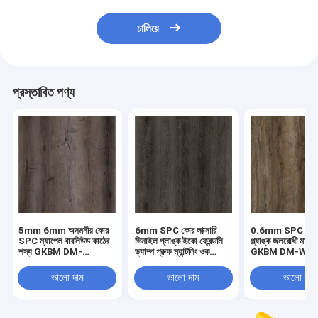
চালিয়ে
প্রস্তাবিত পণ্য
5mm 6mm অনমনীয় কোর
6mm SPC কোর লাক্সারি
0.6mm SPC কোর 
SPC ম্যাপেল বারলিউড কাঠের
ভিনাইল প্লাঙ্ক ইকো ফ্রেন্ডলি
প্ল্যাঙ্ক জলরোধী মার্জি
শস্য GKBM DM-
ড্যাম্প প্রুফ ম্যান্টলিং ওক
GKBM DM-W40
W40008
GKBM DM-W40054
ভালো দাম
ভালো দাম
ভালো দাম