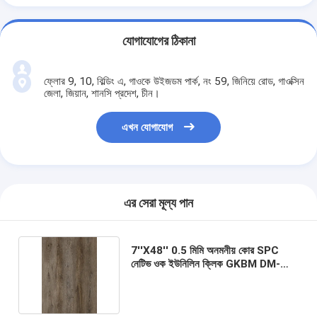
যোগাযোগের ঠিকানা
ফ্লোর 9, 10, বিল্ডিং এ, গাওকে উইজডম পার্ক, নং 59, জিনিয়ে রোড, গাওক্সিন
জেলা, জিয়ান, শানসি প্রদেশ, চীন।
এখন যোগাযোগ
এর সেরা মূল্য পান
7''X48'' 0.5 মিমি অনমনীয় কোর SPC
নেটিভ ওক ইউনিলিন ক্লিক GKBM DM-
W40046