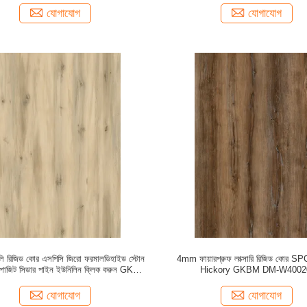
যোগাযোগ
যোগাযোগ
ডলি রিজিড কোর এসপিসি জিরো ফরমালডিহাইড স্টোন
4mm ফায়ারপ্রুফ লাক্সারি রিজিড কোর SP
কম্পোজিট সিডার পাইন ইউনিলিন ক্লিক করুন GKBM
Hickory GKBM DM-W4002
DM-W40050
যোগাযোগ
যোগাযোগ