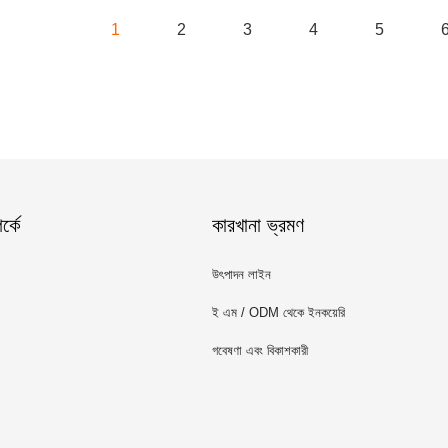
1
2
3
4
5
্কে
কারখানা ভ্রমণ
উৎপাদন লাইন
ই এম / ODM থেকে ইনকয়েরি
গবেষণা এবং বিকাশকারী