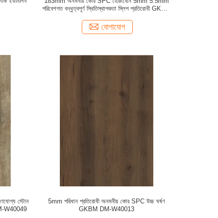
 ওক ইউনিলিন
183mm অনমনীয় কোর SPC হেরিংবোন 5mm 5.5mm
পরিবেশগত বন্ধুত্বপূর্ণ স্থিতিস্থাপকতা স্লিপ প্রতিরোধী GKBM
FT-W29161-1
যোগাযোগ
ণযোগ্য স্টোন
5mm পরিধান প্রতিরোধী অনমনীয় কোর SPC উচ্চ ঘর্ষণ
 DM-W40049
GKBM DM-W40013