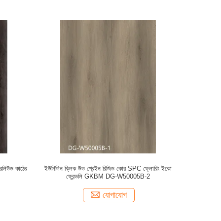
লিউড কাঠের
ইউনিলিন ক্লিক উড গ্রেইন রিজিড কোর SPC ফ্লোরিং ইকো
ফ্রেন্ডলি GKBM DG-W50005B-2
যোগাযোগ