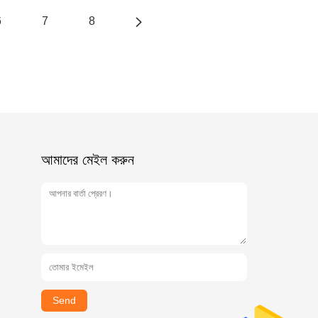
6
7
8
আমাদের মেইল ​​করুন
Send