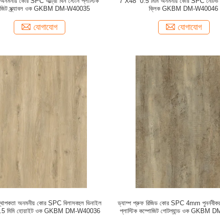
অনমনীয় কোর SPC আল্ট্রা থিন স্টোন প্লাস্টিক
7''X48'' 0.5 মিমি অনমনীয় কোর SPC নেটিভ
োজিট স্ক্র্যাবল ওক GKBM DM-W40035
ক্লিক GKBM DM-W40046
যোগাযোগ
যোগাযোগ
তিস্থাপকতা অনমনীয় কোর SPC বিলাসবহুল ভিনাইল
ড্যাম্প প্রুফ রিজিড কোর SPC 4mm পুনর্নবীকর
 5.5 মিমি হোয়াইট ওক GKBM DM-W40036
প্লাস্টিক কম্পোজিট গোটল্যান্ড ওক GKBM