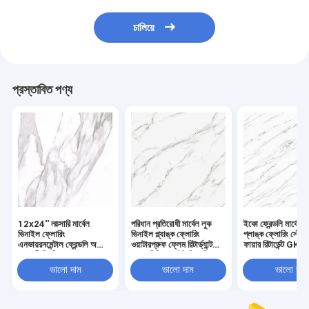
চালিয়ে
প্রস্তাবিত পণ্য
12x24'' লাক্সারি মার্বেল
পরিধান প্রতিরোধী মার্বেল লুক
ইকো ফ্রেন্ডলি মার্বেল 
ভিনাইল ফ্লোরিং
ভিনাইল প্ল্যাঙ্ক ফ্লোরিং
প্লাঙ্ক ফ্লোরিং স্টোন
এনভায়রনমেন্টাল ফ্রেন্ডলি অ
ওয়াটারপ্রুফ ফ্লেম রিটার্ড্যান্ট
ফায়ার রিটার্ডেন্ট G
ক্ষয়কারী স্থিতিস্থাপক অ্যাশ
183 মিমি হোয়াইট জিকেবিএম
S82273
GKBM Greenpy GL-
গ্রিনপি জিএল-এস5539-1
ভালো দাম
ভালো দাম
ভালো দাম
S5556-1