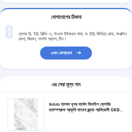
যোগাযোগের ঠিকানা
ফ্লোর 9, 10, বিল্ডিং এ, গাওকে উইজডম পার্ক, নং 59, জিনিয়ে রোড, গাওক্সিন
জেলা, জিয়ান, শানসি প্রদেশ, চীন।
এখন যোগাযোগ
এর সেরা মূল্য পান
6mm হালকা ধূসর মার্বেল ভিনাইল ফ্লোরিং
ড্যাম্পপ্রুফ প্রকৃতি বান্ধব স্ক্র্যাচ প্রতিরোধী GKBM
Greenpy GL-S5550-1