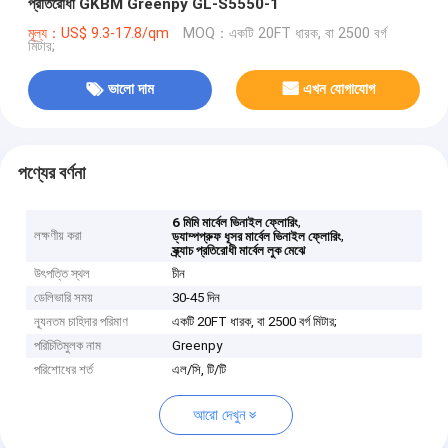
প্রতিরোধী GKBM Greenpy GL-S5550-1
মূল্য：US$ 9.3-17.8/qm
MOQ：একটি 20FT ধারক, বা 2500 বর্গ
মিটার;
ভালো দাম
এখন যোগাযোগ
পণ্যের বর্ণনা
,
6 মিমি মার্বেল ভিনাইল ফ্লোরিং
লক্ষণীয় করা
,
ড্যাম্পপ্রুফ ধূসর মার্বেল ভিনাইল ফ্লোরিং
স্ক্র্যাচ প্রতিরোধী মার্বেল লুক মেঝে
উৎপত্তি স্থল
চীন
ডেলিভারি সময়
30-45 দিন
ন্যূনতম চাহিদার পরিমাণ
একটি 20FT ধারক, বা 2500 বর্গ মিটার;
পরিচিতিমুলক নাম
Greenpy
পরিশোধের শর্ত
এল/সি, টি/টি
আরো দেখুন