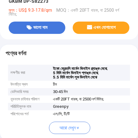
GKBM DP-S82273
মূল্য：US$ 9.3-17.8/qm
MOQ：একটি 20FT ধারক, বা 2500 বর্গ
মিটার;
ভালো দাম
এখন যোগাযোগ
পণ্যের বর্ণনা
,
ইকো ফ্রেন্ডলি মার্বেল ভিনাইল প্ল্যাঙ্ক মেঝে
লক্ষণীয় করা
,
5 মিমি মার্বেল ভিনাইল প্লাঙ্ক মেঝে
5.5 মিমি মার্বেল লুক ভিনাইল মেঝে
উৎপত্তি স্থল
চীন
ডেলিভারি সময়
30-45 দিন
ন্যূনতম চাহিদার পরিমাণ
একটি 20FT ধারক, বা 2500 বর্গ মিটার;
পরিচিতিমুলক নাম
Greenpy
পরিশোধের শর্ত
এল/সি, টি/টি
আরো দেখুন