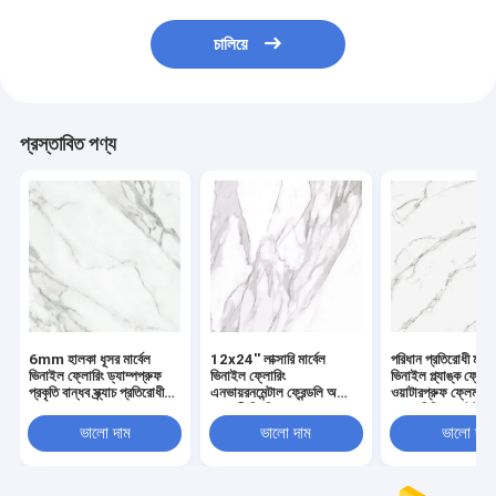
চালিয়ে
প্রস্তাবিত পণ্য
6mm হালকা ধূসর মার্বেল
12x24'' লাক্সারি মার্বেল
পরিধান প্রতিরোধী মার্ব
ভিনাইল ফ্লোরিং ড্যাম্পপ্রুফ
ভিনাইল ফ্লোরিং
ভিনাইল প্ল্যাঙ্ক ফ্লোর
প্রকৃতি বান্ধব স্ক্র্যাচ প্রতিরোধী
এনভায়রনমেন্টাল ফ্রেন্ডলি অ
ওয়াটারপ্রুফ ফ্লেম রিটার্
GKBM Greenpy GL-
ক্ষয়কারী স্থিতিস্থাপক অ্যাশ
183 মিমি হোয়াইট জ
S5550-1
GKBM Greenpy GL-
গ্রিনপি জিএল-এস5
ভালো দাম
ভালো দাম
ভালো দাম
S5556-1