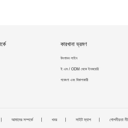
্কে
কারখানা ভ্রমণ
উৎপাদন লাইন
ই এম / ODM থেকে ইনকয়েরি
গবেষণা এবং বিকাশকারী
আমাদের সম্পর্কে
খবর
সাইট ম্যাপ
গোপনীয়তা নী