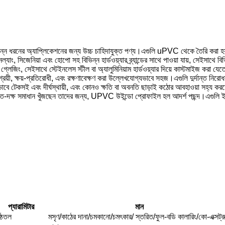
্ন ধরনের অ্যাপ্লিকেশনের জন্য উচ্চ চাহিদাযুক্ত পণ্য।এগুলি uPVC থেকে তৈরি করা হ
, সিজেনিয়া এবং হোপো সহ বিভিন্ন হার্ডওয়্যার ব্র্যান্ডের সাথে পাওয়া যায়, সেইসা
, সেইসাথে স্টেইনলেস স্টীল বা অ্যালুমিনিয়াম হার্ডওয়্যার দিয়ে কাস্টমাইজ করা যেত
রয়ী, ক্ষয়-প্রতিরোধী, এবং রক্ষণাবেক্ষণ করা উল্লেখযোগ্যভাবে সহজ।এগুলি দুর্দান্ত নি
বে টেকসই এবং দীর্ঘস্থায়ী, এবং কোনও ক্ষতি বা অবনতি ছাড়াই কঠোর আবহাওয়া সহ্য কর
 শক্তি-দক্ষ সমাধান খুঁজছেন তাদের জন্য, UPVC উইন্ডো প্রোফাইল হল আদর্শ পছন্দ।এগুলি 
প্যারামিটার
মান
ষ্ঠতল
মসৃণ/কাঠের দানা/চমকানো/চমৎকার/ স্তরিত/ফুল-বডি কালারিং/কো-এক্সট্র