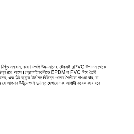
নিখুঁত সমাধান, কারণ এগুলি উচ্চ-মানের, টেকসই uPVC উপাদান থেকে
সহ বিভিন্ন রঙে আসে।প্রোফাইলগুলিতে EPDM বা PVC দিয়ে তৈরি
 এবং টিল্ট অ্যান্ড টার্ন সহ বিভিন্ন খোলার শৈলীতে পাওয়া যায়, যা
 আপনার উইন্ডোগুলি দুর্দান্ত দেখাবে এবং আগামী কয়েক বছর ধরে