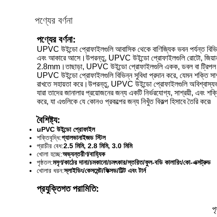
পণ্যের বর্ণনা
পণ্যের বর্ণনা:
UPVC উইন্ডো প্রোফাইলগুলি আবাসিক থেকে বাণিজ্যিক ভবন পর্যন্ত বিভিন
এবং আকারে আসে।উপরন্তু, UPVC উইন্ডো প্রোফাইলগুলি রোটো, জিয়ানল্যাং
2.8mm।তাছাড়া, UPVC উইন্ডো প্রোফাইলগুলি একক, ডবল বা ট্রিপল গ্লেজিং
UPVC উইন্ডো প্রোফাইলগুলি বিভিন্ন সুবিধা প্রদান করে, যেমন শক্তি সাশ্
রাখতে সহায়তা করে।উপরন্তু, UPVC উইন্ডো প্রোফাইলগুলি অবিশ্বাস্যভা
যারা তাদের জানালার প্রয়োজনের জন্য একটি নির্ভরযোগ্য, সাশ্রয়ী, এবং
করে, যা এগুলিকে যে কোনও প্রকল্পের জন্য নিখুঁত বিকল্প হিসাবে তৈরি করে৷
বৈশিষ্ট্য:
uPVC উইন্ডো প্রোফাইল
শক্তিবৃদ্ধি:
গ্যালভানাইজড স্টিল
প্রাচীর বেধ:
2.5 মিমি, 2.8 মিমি, 3.0 মিমি
খোলা হচ্ছে:
অভ্যন্তরীণ/বাহ্যিক
পৃষ্ঠতল:
মসৃণ/কাঠের দানা/চমকানো/চমৎকার/স্তরিত/ফুল-বডি কালারিং/কো-এক্সট্রুড
খোলার ধরন:
স্লাইডিং/কেসমেন্ট/ফিক্সড/টিল্ট এবং টার্ন
প্রযুক্তিগত পরামিতি:
পৃ