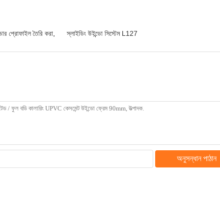
োর প্রোফাইল তৈরি করা
,
স্লাইডিং উইন্ডো সিস্টেম L127
অনুসন্ধান পাঠান