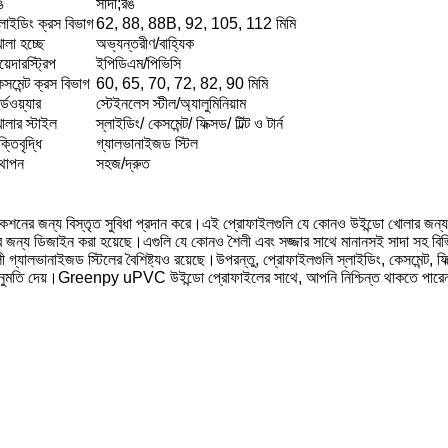
ঙ
সাদা;রঙ
্লাইডিং ক্রস বিভাগ
62, 88, 88B, 92, 105, 112 মিমি
োলা হচ্ছে
অভ্যন্তরীণ/বাহ্যিক
়েদারস্ট্রিপ
ইপিডিএম/পিভিসি
েসমেন্ট ক্রস বিভাগ
60, 65, 70, 72, 82, 90 মিমি
র্ডওয়্যার
স্টেইনলেস স্টীল/অ্যালুমিনিয়াম
োলার স্টাইল
স্লাইডিং/ কেসমেন্ট/ ফিক্সড/ টিল্ট ও টার্ন
্তিবৃদ্ধি
গ্যালভানাইজড স্টিল
্থাপন
সহজ/দ্রুত
ের জন্য বিস্তৃত সুবিধা প্রদান করে।এই প্রোফাইলগুলি যে কোনও উইন্ডো খোলার জন্য 
়ানোর জন্য ডিজাইন করা হয়েছে।এগুলি যে কোনও শৈলী এবং সজ্জার সাথে মানানসই সাদা 
যালভানাইজড স্টিলের বৈশিষ্ট্যও রয়েছে।উপরন্তু, প্রোফাইলগুলি স্লাইডিং, কেসমেন্ট, ফিক্সড,
ুমতি দেয়।Greenpy uPVC উইন্ডো প্রোফাইলের সাথে, আপনি নিশ্চিন্ত থাকতে পারেন যে