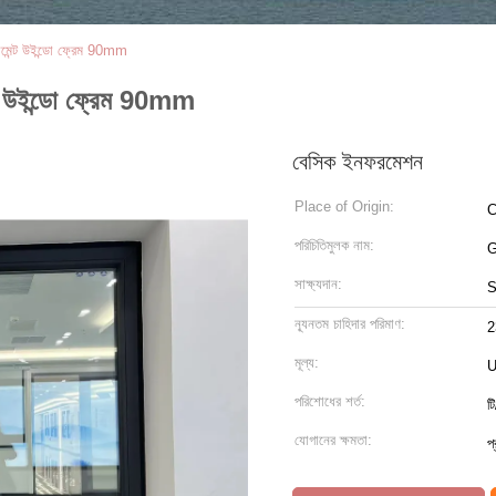
মেন্ট উইন্ডো ফ্রেম 90mm
ট উইন্ডো ফ্রেম 90mm
বেসিক ইনফরমেশন
Place of Origin:
C
পরিচিতিমুলক নাম:
G
সাক্ষ্যদান:
S
ন্যূনতম চাহিদার পরিমাণ:
2
মূল্য:
U
পরিশোধের শর্ত:
টি
যোগানের ক্ষমতা:
প