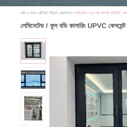
বাড়ি
>
পণ্য
>
UPVC উইন্ডো প্রোফাইল
>
লেমিনেটেড / ফুল বডি কালারিং UPVC কেস
লেমিনেটেড / ফুল বডি কালারিং UPVC কেসমেন্