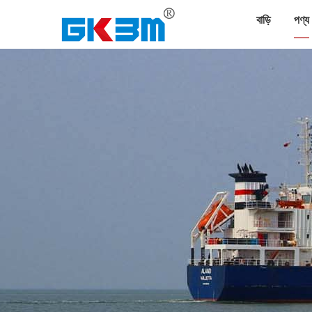
বাড়ি
পণ্য