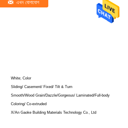
এখন যোগাযোগ
White; Color
Sliding/ Casement/ Fixed/ Tilt & Turn
Smooth/Wood Grain/Dazzle/Gorgeous/ Laminated/Full-body
Coloring/ Co-extruded
Xi'An Gaoke Building Materials Technology Co., Ltd