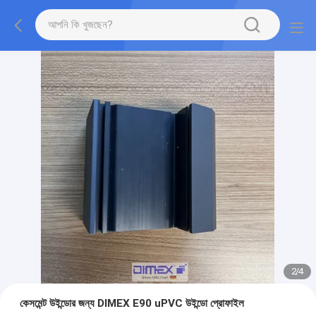
2
/
4
কেসমেন্ট উইন্ডোর জন্য DIMEX E90 uPVC উইন্ডো প্রোফাইল