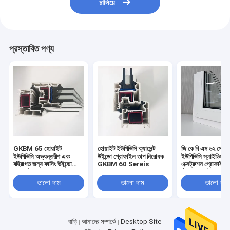
চালিয়ে
প্রস্তাবিত পণ্য
GKBM 65 হোয়াইট
হোয়াইট ইউপিভিসি ক্যাসেন্ট
জি কে বি এম ৬২ সেরে
ইউপিভিসি অভ্যন্তরীণ এবং
উইন্ডো প্রোফাইল তাপ নিরোধক
ইউপিভিসি স্লাইডিং উই
বহিরাগত জন্য কাসিং উইন্ডো
GKBM 60 Sereis
এক্সট্রুশন প্রোফাইল
প্রোফাইল
স্ট্রাকচারাল উপাদান
ভালো দাম
ভালো দাম
ভালো দাম
বাড়ি
আমাদের সম্পর্কে
Desktop Site