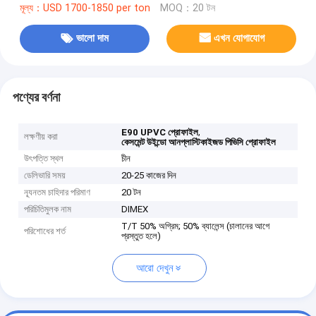
মূল্য：USD 1700-1850 per ton
MOQ：20 টন
ভালো দাম
এখন যোগাযোগ
পণ্যের বর্ণনা
,
E90 UPVC প্রোফাইল
লক্ষণীয় করা
কেসমেন্ট উইন্ডো আনপ্লাস্টিকাইজড পিভিসি প্রোফাইল
উৎপত্তি স্থল
চীন
ডেলিভারি সময়
20-25 কাজের দিন
ন্যূনতম চাহিদার পরিমাণ
20 টন
পরিচিতিমুলক নাম
DIMEX
T/T 50% অগ্রিম; 50% ব্যালেন্স (চালানের আগে
পরিশোধের শর্ত
প্রস্তুত হলে)
আরো দেখুন