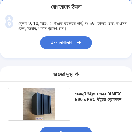
যোগাযোগের ঠিকানা
ফ্লোর 9, 10, বিল্ডিং এ, গাওকে উইজডম পার্ক, নং 59, জিনিয়ে রোড, গাওক্সিন
জেলা, জিয়ান, শানসি প্রদেশ, চীন।
এখন যোগাযোগ
এর সেরা মূল্য পান
কেসমেন্ট উইন্ডোর জন্য DIMEX
E90 uPVC উইন্ডো প্রোফাইল