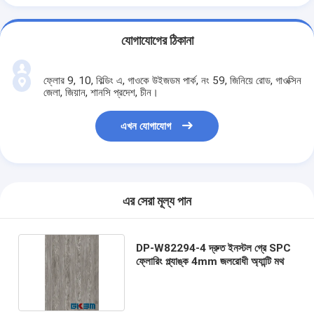
যোগাযোগের ঠিকানা
ফ্লোর 9, 10, বিল্ডিং এ, গাওকে উইজডম পার্ক, নং 59, জিনিয়ে রোড, গাওক্সিন
জেলা, জিয়ান, শানসি প্রদেশ, চীন।
এখন যোগাযোগ
এর সেরা মূল্য পান
DP-W82294-4 দ্রুত ইনস্টল গ্রে SPC
ফ্লোরিং প্ল্যাঙ্ক 4mm জলরোধী অ্যান্টি মথ