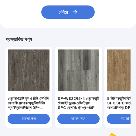
চালিয়ে
প্রস্তাবিত পণ্য
গ্রে আখরোট লুক 4 মিমি এসপিসি
DP-W82295-4 গ্রে অ্যান্টি
5 মিমি অ্যান্টিফাউলিং লা
ফ্লোরিং প্ল্যাঙ্ক অ্যান্টিফাউলিং
টেরমাইট স্ক্র্যাচ রেজিস্ট্যান্স
SPC SPC কাঠের মে
অ্যান্টিব্যাকটেরিয়াল DP-
SPC ফ্লোরিং প্ল্যাঙ্ক পজিটানো
আখরোট শস্য DP-
W82294-6 ক্লিক করুন
ওক
W82294-5
ভালো দাম
ভালো দাম
ভালো দাম