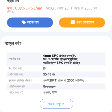
অ্যান্টি মথ
মূল্য：US$ 6.3-15.8/qm
MOQ：একটি 20FT ধারক, বা 2500 বর্গ
মিটার;
ভালো দাম
এখন যোগাযোগ
পণ্যের বর্ণনা
,
4mm SPC প্ল্যাঙ্ক ফ্লোরিং
লক্ষণীয় করা
,
SPC ফ্লোরিং প্ল্যাঙ্ক অ্যান্টি মথ
ওয়াটারপ্রুফ SPC ফ্লোরিং প্ল্যাঙ্ক
উৎপত্তি স্থল
চীন
ডেলিভারি সময়
30-45 দিন
ন্যূনতম চাহিদার পরিমাণ
একটি 20FT ধারক, বা 2500 বর্গ মিটার;
পরিচিতিমুলক নাম
Greenpy
পরিশোধের শর্ত
এল/সি, টি/টি
আরো দেখুন