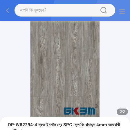
2
/
2
DP-W82294-4 দ্রুত ইনস্টল গ্রে SPC ফ্লোরিং প্ল্যাঙ্ক 4mm জলরোধী