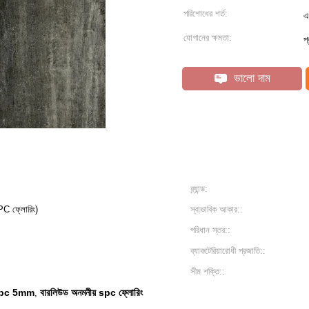
পরিশোধের শর্ত:
এ
যোগানের ক্ষমতা:
প
ভালো দাম
ব্র্যান্ড:
SPC ফ্লোরিং)
স্বাভাবিক আকার::
পরিধান স্তর::
ব্যাকটেরিয়ারোধী প্রজাতি::
সীম শক্তি::
 spc 5mm
বারলিউড অনমনীয় spc ফ্লোরিং
,