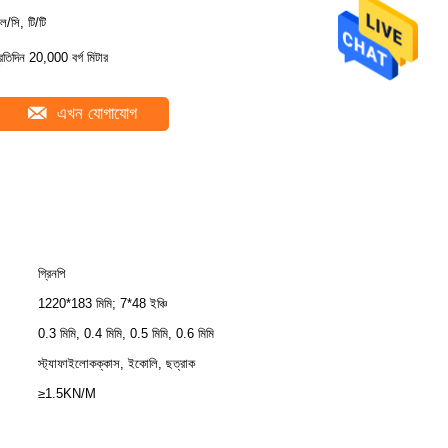
ল/সি, টি/টি
্রতিদিন 20,000 বর্গ মিটার
এখন যোগাযোগ
গ্রিনপি
1220*183 মিমি; 7*48 ইঞ্চি
0.3 মিমি, 0.4 মিমি, 0.5 মিমি, 0.6 মিমি
স্ট্যাফাইলোকক্কাস, ইকোলি, ছত্রাক
≥1.5KN/M