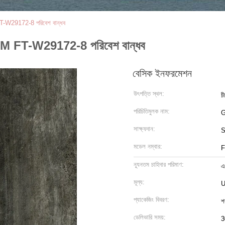
-W29172-8 পরিবেশ বান্ধব
M FT-W29172-8 পরিবেশ বান্ধব
বেসিক ইনফরমেশন
উৎপত্তি স্থল:
চ
পরিচিতিমুলক নাম:
G
সাক্ষ্যদান:
মডেল নম্বার:
F
ন্যূনতম চাহিদার পরিমাণ:
এ
মূল্য:
U
প্যাকেজিং বিবরণ:
শ
ডেলিভারি সময়:
3