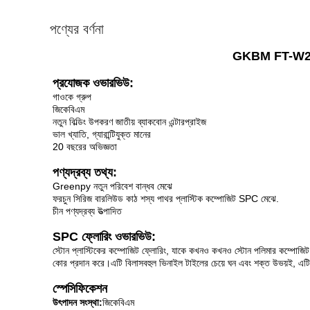
পণ্যের বর্ণনা
GKBM FT-W29172-
প্রযোজক ওভারভিউ:
গাওকে গ্রুপ
জিকেবিএম
নতুন বিল্ডিং উপকরণ জাতীয় ব্যাকবোন এন্টারপ্রাইজ
ভাল খ্যাতি, গ্যারান্টিযুক্ত মানের
20 বছরের অভিজ্ঞতা
পণ্যদ্রব্য তথ্য:
Greenpy নতুন পরিবেশ বান্ধব মেঝে
ফরচুন সিরিজ বারলিউড কাঠ শস্য পাথর প্লাস্টিক কম্পোজিট SPC মেঝে.
চীন পণ্যদ্রব্য উত্পাদিত
SPC ফ্লোরিং ওভারভিউ:
স্টোন প্লাস্টিকের কম্পোজিট ফ্লোরিং, যাকে কখনও কখনও স্টোন পলিমার কম্পোজিট
কোর প্রদান করে।এটি বিলাসবহুল ভিনাইল টাইলের চেয়ে ঘন এবং শক্ত উভয়ই, এটি উ
স্পেসিফিকেশন
উৎপাদন সংস্থা:
জিকেবিএম