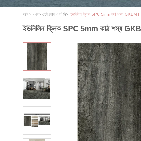
বাড়ি
>
পণ্য
>
হেরিংবোন এসপিসি
>
ইউনিলিন ক্লিক SPC 5mm কাঠ শস্য GKBM FT
ইউনিলিন ক্লিক SPC 5mm কাঠ শস্য GKB