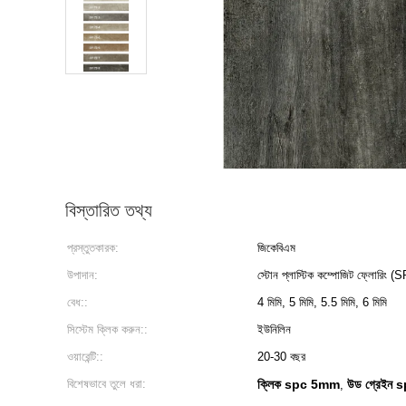
বিস্তারিত তথ্য
প্রস্তুতকারক:
জিকেবিএম
উপাদান:
স্টোন প্লাস্টিক কম্পোজিট ফ্লোরিং (
বেধ::
4 মিমি, 5 মিমি, 5.5 মিমি, 6 মিমি
সিস্টেম ক্লিক করুন::
ইউনিলিন
ওয়ারেন্টি::
20-30 বছর
বিশেষভাবে তুলে ধরা:
ক্লিক spc 5mm
উড গ্রেইন
,