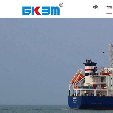
বাড়ি
পণ্য