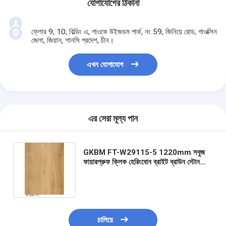
যোগাযোগের ঠিকানা
ফ্লোর 9, 10, বিল্ডিং এ, গাওকে উইজডম পার্ক, নং 59, জিনিয়ে রোড, গাওক্সিন
জেলা, জিয়ান, শানসি প্রদেশ, চীন।
এখন যোগাযোগ
এর সেরা মূল্য পান
GKBM FT-W29115-5 1220mm সবুজ
ফায়ারপ্রুফ ক্লিক হেরিংবোন ব্রাইট ব্রাউন স্টোন
কম্পোজিট SPC ফ্লোরিং
চালিয়ে