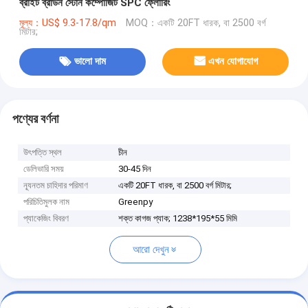
ব্রাইট ব্রাউন স্টোন কম্পোজিট SPC ফ্লোরিং
মূল্য：US$ 9.3-17.8/qm
MOQ：একটি 20FT ধারক, বা 2500 বর্গ
মিটার;
ভালো দাম
এখন যোগাযোগ
পণ্যের বর্ণনা
উৎপত্তি স্থল
চীন
ডেলিভারি সময়
30-45 দিন
ন্যূনতম চাহিদার পরিমাণ
একটি 20FT ধারক, বা 2500 বর্গ মিটার;
পরিচিতিমুলক নাম
Greenpy
প্যাকেজিং বিবরণ
শক্ত কাগজ প্যাক; 1238*195*55 মিমি
আরো দেখুন