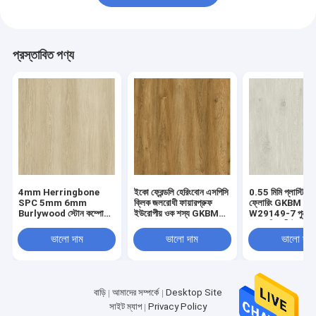
প্রস্তাবিত পণ্য
4mm Herringbone
ইকো ফ্রেন্ডলি হেরিংবোন এসপিসি
0.55 মিমি প্লাস্টিক 
SPC 5mm 6mm
ক্লিক জলরোধী ফায়ারপ্রুফ
ফ্লোরিং GKBM FT
Burlywood স্টোন কম্পোজিট
ইউরোপীয় ওক শস্য GKBM
W29149-7 পুনর্ব্যব
GKBM FT-W29107-1
FT-W19022-5
দাগ প্রতিরোধী উচ্চ ঘর্ষ
ভালো দাম
ভালো দাম
ভালো দাম
বাড়ি
আমাদের সম্পর্কে
Desktop Site
সাইট ম্যাপ
Privacy Policy