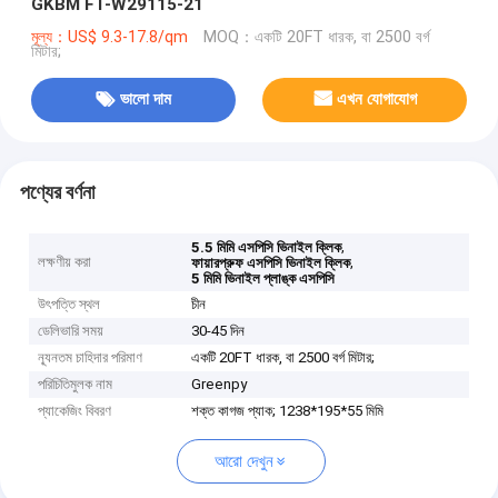
GKBM FT-W29115-21
মূল্য：US$ 9.3-17.8/qm
MOQ：একটি 20FT ধারক, বা 2500 বর্গ
মিটার;
ভালো দাম
এখন যোগাযোগ
পণ্যের বর্ণনা
,
5.5 মিমি এসপিসি ভিনাইল ক্লিক
লক্ষণীয় করা
,
ফায়ারপ্রুফ এসপিসি ভিনাইল ক্লিক
5 মিমি ভিনাইল প্লাঙ্ক এসপিসি
উৎপত্তি স্থল
চীন
ডেলিভারি সময়
30-45 দিন
ন্যূনতম চাহিদার পরিমাণ
একটি 20FT ধারক, বা 2500 বর্গ মিটার;
পরিচিতিমুলক নাম
Greenpy
প্যাকেজিং বিবরণ
শক্ত কাগজ প্যাক; 1238*195*55 মিমি
আরো দেখুন