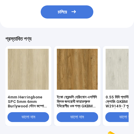
চালিয়ে
প্রস্তাবিত পণ্য
4mm Herringbone
ইকো ফ্রেন্ডলি হেরিংবোন এসপিসি
0.55 মিমি প্লাস্টিক 
SPC 5mm 6mm
ক্লিক জলরোধী ফায়ারপ্রুফ
ফ্লোরিং GKBM FT
Burlywood স্টোন কম্পোজিট
ইউরোপীয় ওক শস্য GKBM
W29149-7 পুনর্ব্যব
GKBM FT-W29107-1
FT-W19022-5
দাগ প্রতিরোধী উচ্চ ঘর্ষ
ভালো দাম
ভালো দাম
ভালো দাম