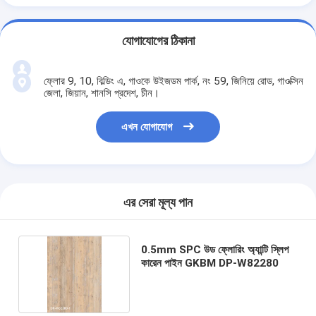
যোগাযোগের ঠিকানা
ফ্লোর 9, 10, বিল্ডিং এ, গাওকে উইজডম পার্ক, নং 59, জিনিয়ে রোড, গাওক্সিন
জেলা, জিয়ান, শানসি প্রদেশ, চীন।
এখন যোগাযোগ
এর সেরা মূল্য পান
0.5mm SPC উড ফ্লোরিং অ্যান্টি স্লিপ
কারেন পাইন GKBM DP-W82280