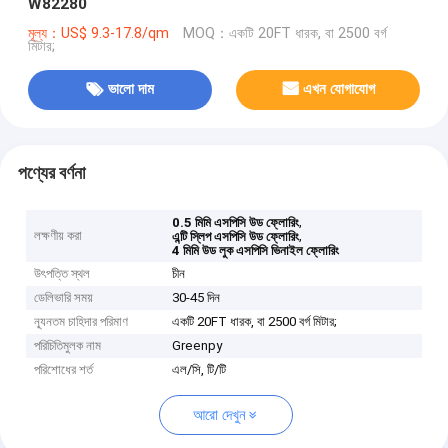
W82280
মূল্য：US$ 9.3-17.8/qm
MOQ：একটি 20FT ধারক, বা 2500 বর্গ
মিটার;
ভালো দাম
এখন যোগাযোগ
পণ্যের বর্ণনা
,
0.5 মিমি এসপিসি উড ফ্লোরিং
লক্ষণীয় করা
,
এন্টি স্লিপ এসপিসি উড ফ্লোরিং
4 মিমি উড লুক এসপিসি ভিনাইল ফ্লোরিং
উৎপত্তি স্থল
চীন
ডেলিভারি সময়
30-45 দিন
ন্যূনতম চাহিদার পরিমাণ
একটি 20FT ধারক, বা 2500 বর্গ মিটার;
পরিচিতিমুলক নাম
Greenpy
পরিশোধের শর্ত
এল/সি, টি/টি
আরো দেখুন