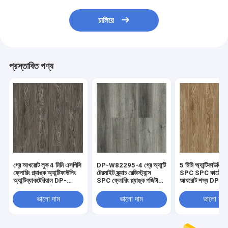
চালিয়ে
প্রস্তাবিত পণ্য
গ্রে আখরোট লুক 4 মিমি এসপিসি
DP-W82295-4 গ্রে অ্যান্টি
5 মিমি অ্যান্টিফাউলিং লা
ফ্লোরিং প্ল্যাঙ্ক অ্যান্টিফাউলিং
টেরমাইট স্ক্র্যাচ রেজিস্ট্যান্স
SPC SPC কাঠের মে
অ্যান্টিব্যাকটেরিয়াল DP-
SPC ফ্লোরিং প্ল্যাঙ্ক পজিটানো
আখরোট শস্য DP-
W82294-6 ক্লিক করুন
ওক
W82294-5
ভালো দাম
ভালো দাম
ভালো দাম