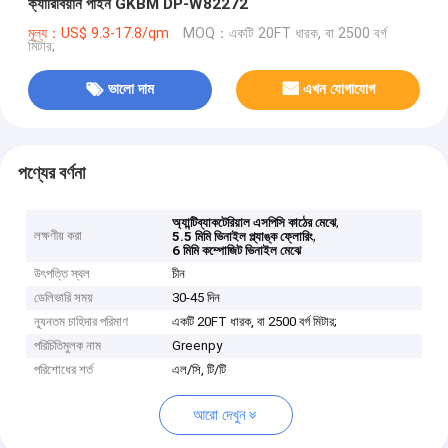
ক্যারিবিয়ান পাইন GKBM DP-W82272
মূল্য：US$ 9.3-17.8/qm
MOQ：একটি 20FT ধারক, বা 2500 বর্গ
মিটার;
ভালো দাম
এখন যোগাযোগ
পণ্যের বর্ণনা
,
অ্যান্টিব্যাকটেরিয়াল এসপিসি কাঠের মেঝে
লক্ষণীয় করা
,
5.5 মিমি ভিনাইল প্ল্যাঙ্ক ফ্লোরিং
6 মিমি কম্পোজিট ভিনাইল মেঝে
উৎপত্তি স্থল
চীন
ডেলিভারি সময়
30-45 দিন
ন্যূনতম চাহিদার পরিমাণ
একটি 20FT ধারক, বা 2500 বর্গ মিটার;
পরিচিতিমুলক নাম
Greenpy
পরিশোধের শর্ত
এল/সি, টি/টি
আরো দেখুন