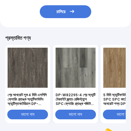
চালিয়ে
প্রস্তাবিত পণ্য
গ্রে আখরোট লুক 4 মিমি এসপিসি
DP-W82295-4 গ্রে অ্যান্টি
5 মিমি অ্যান্টিফাউলিং লা
ফ্লোরিং প্ল্যাঙ্ক অ্যান্টিফাউলিং
টেরমাইট স্ক্র্যাচ রেজিস্ট্যান্স
SPC SPC কাঠের মে
অ্যান্টিব্যাকটেরিয়াল DP-
SPC ফ্লোরিং প্ল্যাঙ্ক পজিটানো
আখরোট শস্য DP-
W82294-6 ক্লিক করুন
ওক
W82294-5
ভালো দাম
ভালো দাম
ভালো দাম