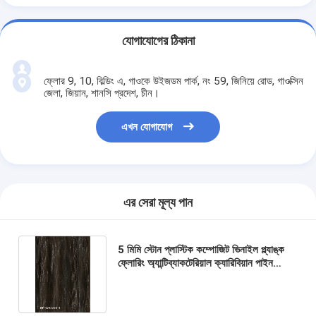
যোগাযোগের ঠিকানা
ফ্লোর 9, 10, বিল্ডিং এ, গাওকে উইজডম পার্ক, নং 59, জিনিয়ে রোড, গাওক্সিন
জেলা, জিয়ান, শানসি প্রদেশ, চীন।
এখন যোগাযোগ
এর সেরা মূল্য পান
5 মিমি স্টোন প্লাস্টিক কম্পোজিট ভিনাইল প্ল্যাঙ্ক
ফ্লোরিং অ্যান্টিব্যাকটেরিয়াল ক্যারিবিয়ান পাইন
GKBM DP-W82272