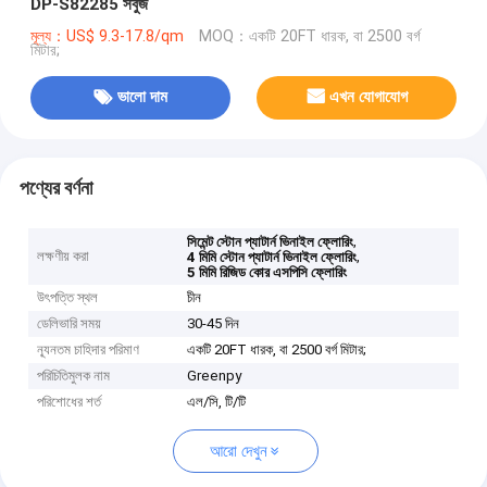
DP-S82285 সবুজ
মূল্য：US$ 9.3-17.8/qm
MOQ：একটি 20FT ধারক, বা 2500 বর্গ
মিটার;
ভালো দাম
এখন যোগাযোগ
পণ্যের বর্ণনা
,
সিমেন্ট স্টোন প্যাটার্ন ভিনাইল ফ্লোরিং
লক্ষণীয় করা
,
4 মিমি স্টোন প্যাটার্ন ভিনাইল ফ্লোরিং
5 মিমি রিজিড কোর এসপিসি ফ্লোরিং
উৎপত্তি স্থল
চীন
ডেলিভারি সময়
30-45 দিন
ন্যূনতম চাহিদার পরিমাণ
একটি 20FT ধারক, বা 2500 বর্গ মিটার;
পরিচিতিমুলক নাম
Greenpy
পরিশোধের শর্ত
এল/সি, টি/টি
আরো দেখুন