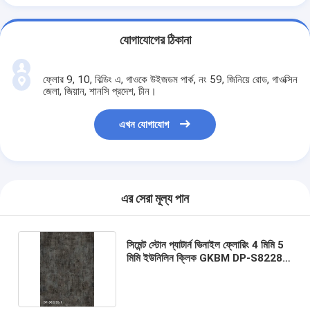
যোগাযোগের ঠিকানা
ফ্লোর 9, 10, বিল্ডিং এ, গাওকে উইজডম পার্ক, নং 59, জিনিয়ে রোড, গাওক্সিন
জেলা, জিয়ান, শানসি প্রদেশ, চীন।
এখন যোগাযোগ
এর সেরা মূল্য পান
সিমেন্ট স্টোন প্যাটার্ন ভিনাইল ফ্লোরিং 4 মিমি 5
মিমি ইউনিলিন ক্লিক GKBM DP-S82285
সবুজ