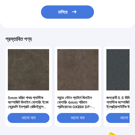
চালিয়ে
প্রস্তাবিত পণ্য
5mm মরিচা পাথর প্লাস্টিক
স্যান্ড স্টোন প্যাটার্ন ভিনাইল
জলরোধী 5.5 মিমি স্ট
কম্পোজিট ভিনাইল ফ্লোরিং ইকো
ফ্লোরিং 6mm পরিধান
প্লাস্টিক কম্পোজিট ফ্
ফ্রেন্ডলি ইমপ্যাক্ট রেজিস্ট্যান্স
প্রতিরোধের GKBM DP-
ইলেক্ট্রোলাইটিক উচ্চ
GKBM DP-S82287
S82284
স্থিতিস্থাপক টেরা
DP-S82282
ভালো দাম
ভালো দাম
ভালো দাম