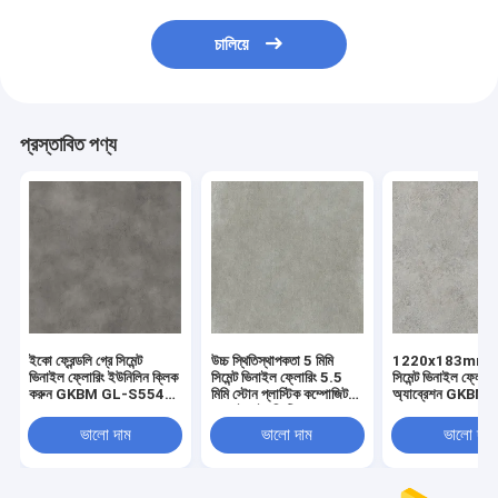
চালিয়ে
প্রস্তাবিত পণ্য
ইকো ফ্রেন্ডলি গ্রে সিমেন্ট
উচ্চ স্থিতিস্থাপকতা 5 মিমি
1220x183mm
ভিনাইল ফ্লোরিং ইউনিলিন ক্লিক
সিমেন্ট ভিনাইল ফ্লোরিং 5.5
সিমেন্ট ভিনাইল ফ্লোরি
করুন GKBM GL-S5540-
মিমি স্টোন প্লাস্টিক কম্পোজিট
অ্যাব্রেশন GKBM
2
সানরাইজ ইমপ্রিন্টিং GKBM
S82233
DP-S82200
ভালো দাম
ভালো দাম
ভালো দাম