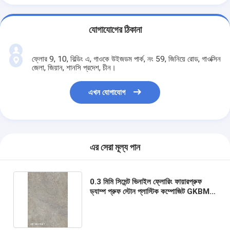
যোগাযোগের ঠিকানা
ফ্লোর 9, 10, বিল্ডিং এ, গাওকে উইজডম পার্ক, নং 59, জিনিয়ে রোড, গাওক্সিন
জেলা, জিয়ান, শানসি প্রদেশ, চীন।
এখন যোগাযোগ
এর সেরা মূল্য পান
0.3 মিমি সিমেন্ট ভিনাইল ফ্লোরিং ফায়ারপ্রুফ
ড্যাম্প প্রুফ স্টোন প্লাস্টিক কম্পোজিট GKBM
DP-S82234