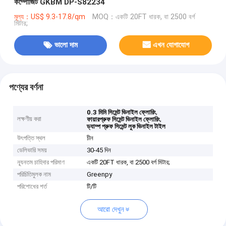
কম্পোজিট GKBM DP-S82234
মূল্য：US$ 9.3-17.8/qm
MOQ：একটি 20FT ধারক, বা 2500 বর্গ
মিটার;
ভালো দাম
এখন যোগাযোগ
পণ্যের বর্ণনা
,
0.3 মিমি সিমেন্ট ভিনাইল ফ্লোরিং
লক্ষণীয় করা
,
ফায়ারপ্রুফ সিমেন্ট ভিনাইল ফ্লোরিং
ড্যাম্প প্রুফ সিমেন্ট লুক ভিনাইল টাইল
উৎপত্তি স্থল
চীন
ডেলিভারি সময়
30-45 দিন
ন্যূনতম চাহিদার পরিমাণ
একটি 20FT ধারক, বা 2500 বর্গ মিটার;
পরিচিতিমুলক নাম
Greenpy
পরিশোধের শর্ত
টি/টি
আরো দেখুন