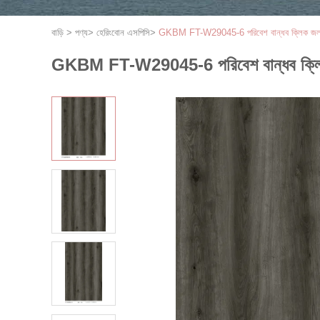
বাড়ি
>
পণ্য
>
হেরিংবোন এসপিসি
>
GKBM FT-W29045-6 পরিবেশ বান্ধব ক্লিক জলরোধ
GKBM FT-W29045-6 পরিবেশ বান্ধব ক্লিক জ