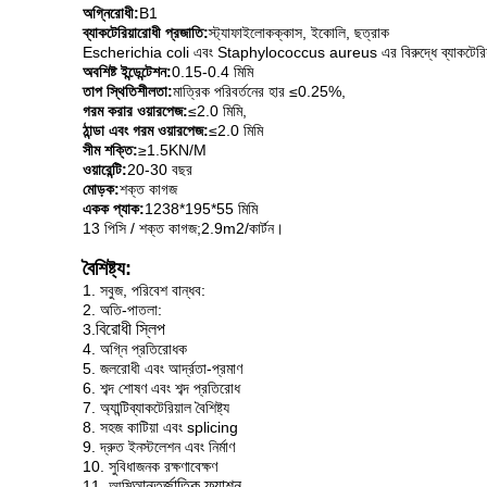
অগ্নিরোধী:
B1
ব্যাকটেরিয়ারোধী প্রজাতি:
স্ট্যাফাইলোকক্কাস, ইকোলি, ছত্রাক
Escherichia coli এবং Staphylococcus aureus এর বিরুদ্ধে ব্যাকটেরি
অবশিষ্ট ইন্ডেন্টেশন:
0.15-0.4 মিমি
তাপ স্থিতিশীলতা:
মাত্রিক পরিবর্তনের হার ≤0.25%,
গরম করার ওয়ারপেজ:
≤2.0 মিমি,
ঠান্ডা এবং গরম ওয়ারপেজ:
≤2.0 মিমি
সীম শক্তি:
≥1.5KN/M
ওয়ারেন্টি:
20-30 বছর
মোড়ক:
শক্ত কাগজ
একক প্যাক:
1238*195*55 মিমি
13 পিসি / শক্ত কাগজ;2.9m2/কার্টন।
বৈশিষ্ট্য:
1. সবুজ, পরিবেশ বান্ধব:
2. অতি-পাতলা:
বিরোধী স্লিপ
3.
4. অগ্নি প্রতিরোধক
5. জলরোধী এবং আর্দ্রতা-প্রমাণ
6. শব্দ শোষণ এবং শব্দ প্রতিরোধ
7. অ্যান্টিব্যাকটেরিয়াল বৈশিষ্ট্য
8. সহজ কাটিয়া এবং splicing
9. দ্রুত ইনস্টলেশন এবং নির্মাণ
10. সুবিধাজনক রক্ষণাবেক্ষণ
আন্তর্জাতিক ফ্যাশন
11. আমি