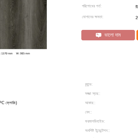
পরিশোধের শর্ত:
টি
যোগানের ক্ষমতা:
2
ভালো দাম
ব্র্যান্ড:
সজ্জা স্তর::
SPC ফ্লোরিং)
আকার::
বেধ::
ফরমালডিহাইড:
অবশিষ্ট ইন্ডেন্টেশন::