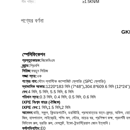
সীম শক্তি::
≥1.5KN/M
পণ্যের বর্ণনা
GKBM
স্পেসিফিকেশন
প্রস্তুতকারক:
জিকেবিএম
ব্র্যান্ড:
গ্রিনপি
সিরিজ:
ফরচুন সিরিজ
সজ্জা স্তর:
ওক
পণ্যের নাম:
স্টোন প্লাস্টিক কম্পোজিট ফ্লোরিং (SPC ফ্লোরিং)
স্বাভাবিক আকার:
1220*183 মিমি (7*48")
,
304.8*609.6 মিমি (12*24”)
বেধ:
4 মিমি, 5 মিমি, 5.5 মিমি, 6 মিমি
পরিধান স্তর:
0.3 মিমি, 0.4 মিমি, 0.5 মিমি, 0.6 মিমি
IXPE নিঃশব্দ মাদুর (ঐচ্ছিক)
IXPE বেধ:
1 মিমি
,
1.5 মিমি
,
2 মিমি
আবেদন:
বাড়ি, স্কুল, কিন্ডারগার্টেন, ডরমিটরি, প্রসবোত্তর যত্ন কেন্দ্র, অফিস, হো
জিম, হাসপাতাল, লাইব্রেরি, শপিং মল, স্টোর, নাচের ঘর, প্রশিক্ষণ কক্ষ, প্রদর্শনী হল
ফিটনেস রুম, ড্রয়িং রুম, বেসমেন্ট, ইকো-ইন্ডাস্ট্রিয়াল জোন ইত্যাদি।
ফর্মালডিহাইড:
E0