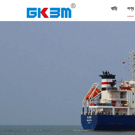
বাড়ি
পণ্য