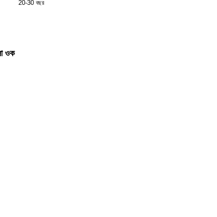
20-30 বছর
লা ওক