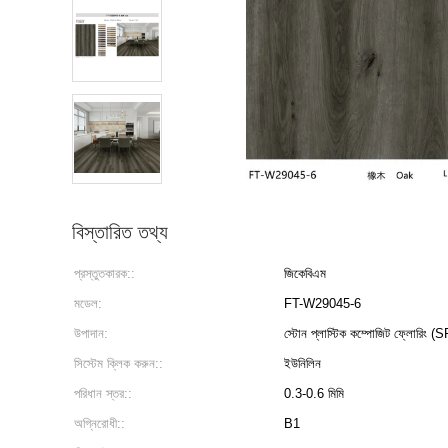
বিস্তারিত তথ্য
প্রস্তুতকারক::
জিকেবিএম
মডেল:
FT-W29045-6
উপাদান:
স্টোন প্লাস্টিক কম্পোজিট ফ্লোরিং (
সিস্টেম ক্লিক করুন::
ইউনিলিন
পরিধান স্তর::
0.3-0.6 মিমি
অগ্নিরোধী::
B1