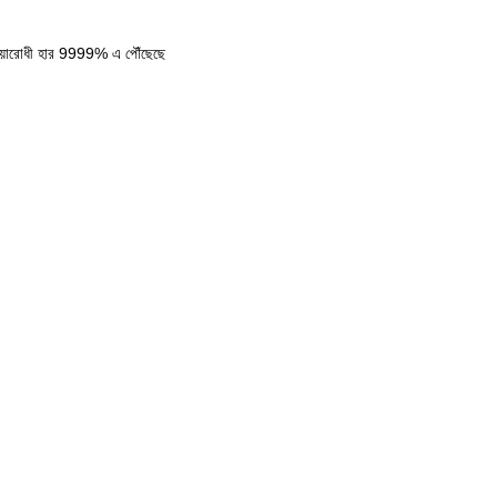
য়ারোধী হার 9999% এ পৌঁছেছে