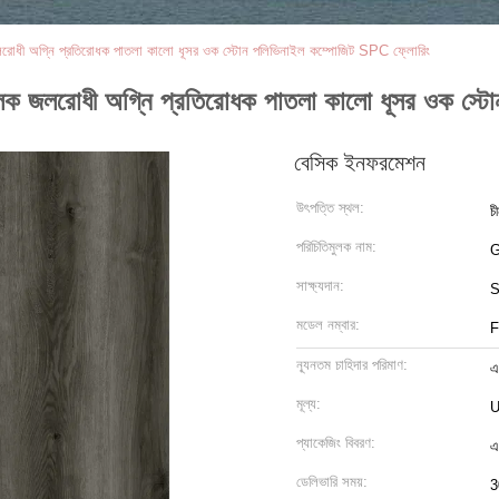
ী অগ্নি প্রতিরোধক পাতলা কালো ধূসর ওক স্টোন পলিভিনাইল কম্পোজিট SPC ফ্লোরিং
লরোধী অগ্নি প্রতিরোধক পাতলা কালো ধূসর ওক স্টো
বেসিক ইনফরমেশন
উৎপত্তি স্থল:
চ
পরিচিতিমুলক নাম:
সাক্ষ্যদান:
মডেল নম্বার:
F
ন্যূনতম চাহিদার পরিমাণ:
এ
মূল্য:
U
প্যাকেজিং বিবরণ:
এ
ডেলিভারি সময়:
3