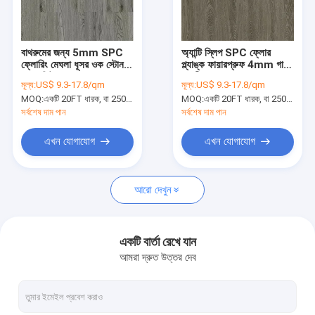
আমাদের সম্পর্কে
কারখানা ভ্রমণ
বাথরুমের জন্য 5mm SPC
অ্যান্টি স্লিপ SPC ফ্লোর
ফ্লোরিং মেঘলা ধূসর ওক স্টোন
প্ল্যাঙ্ক ফায়ারপ্রুফ 4mm গাঢ়
মান নিয়ন্ত্রণ
কম্পোজিট GKBM SY-
বাদামী ধূসর ওক GKBM
মূল্য:
US$ 9.3-17.8/qm
মূল্য:
US$ 9.3-17.8/qm
W3005 ক্লিক করুন
Greenpy GL-W7225-1
MOQ:
একটি 20FT ধারক, বা 2500 বর্গ মিটার;
MOQ:
একটি 20FT ধারক, বা 2500 বর্গ মিটার;
যোগাযোগ করুন
সর্বশেষ দাম পান
সর্বশেষ দাম পান
খবর
এখন যোগাযোগ
এখন যোগাযোগ
উদ্ধৃতির জন্য আবেদন
আরো দেখুন
SPC ফ্লোরিং 5 মিমি
একটি বার্তা রেখে যান
আমরা দ্রুত উত্তর দেব
SPC ফ্লোরিং 4 মিমি
SPC ফ্লোরিং