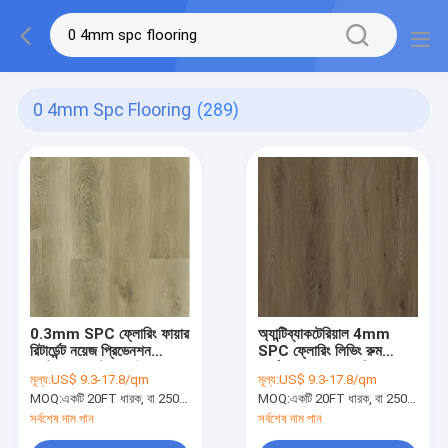
0 4mm Spc Flooring
(289)
0.3mm SPC ফ্লোরিং ফায়ার
অ্যান্টিব্যাকটেরিয়াল 4mm
রিটার্ডেন্ট নয়েজ প্রিভেনশন
SPC ফ্লোরিং লিভিং রুম
ওয়াটারপ্রুফ স্টোন ব্রাউন
পুনর্ব্যবহারযোগ্য তাপ নিরোধক
মূল্য:
US$ 9.3-17.8/qm
মূল্য:
US$ 9.3-17.8/qm
GKBM LS-M029
সিলভার ওক GKBM DG-
MOQ:
একটি 20FT ধারক, বা 2500 বর্গ মিটার;
MOQ:
একটি 20FT ধারক, বা 2500 বর্গ মিটার;
W50012B
সর্বশেষ দাম পান
সর্বশেষ দাম পান