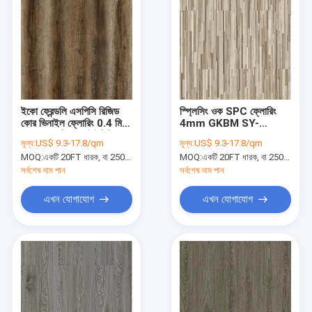
ইকো ফ্রেন্ডলি এসপিসি রিজিড
স্প্লিসিং ওক SPC ফ্লোরিং
কোর ভিনাইল ফ্লোরিং 0.4 মিমি
4mm GKBM SY-
অ্যাকোয়ামারিন ওক ইউনিলিন
W3004 0.3-0.6mm
মূল্য:
US$ 9.3-17.8/qm
মূল্য:
US$ 9.3-17.8/qm
ক্লিক করুন GKBM DM-
MOQ:
একটি 20FT ধারক, বা 2500 বর্গ মিটার;
MOQ:
একটি 20FT ধারক, বা 2500 বর্গ মিটার;
W40053
সর্বশেষ দাম পান
সর্বশেষ দাম পান
এখন যোগাযোগ
এখন যোগাযোগ
বাড়ি
পণ্য
VR প্রদর্শন