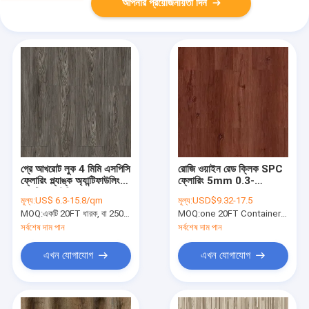
আপনার প্রয়োজনীয়তা দিন
গ্রে আখরোট লুক 4 মিমি এসপিসি
রোজি ওয়াইন রেড ক্লিক SPC
ফ্লোরিং প্ল্যাঙ্ক অ্যান্টিফাউলিং
ফ্লোরিং 5mm 0.3-
অ্যান্টিব্যাকটেরিয়াল DP-
0.6mm GKBM
মূল্য:
US$ 6.3-15.8/qm
মূল্য:
USD$9.32-17.5
W82294-6 ক্লিক করুন
Greenpy MJ-W6007
MOQ:
একটি 20FT ধারক, বা 2500 বর্গ মিটার;
MOQ:
one 20FT Container;
একটি 2
সর্বশেষ দাম পান
সর্বশেষ দাম পান
এখন যোগাযোগ
এখন যোগাযোগ