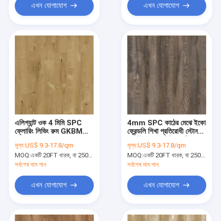
এখন যোগাযোগ
এখন যোগাযোগ
এলিগ্যান্ট ওক 4 মিমি SPC
4mm SPC কাঠের মেঝে ইকো
ফ্লোরিং লিভিং রুম GKBM
ফ্রেন্ডলি শিখা প্রতিরোধী স্টোন
Greenpy SY-W1003
প্লাস্টিক কম্পোজিট অ্যান্টিক
মূল্য:
US$ 9.3-17.8/qm
মূল্য:
US$ 9.3-17.8/qm
পাইন ইউনিলিন ক্লিক করুন
MOQ:
একটি 20FT ধারক, বা 2500 বর্গ মিটার;
MOQ:
একটি 20FT ধারক, বা 2500 বর্গ মিটার;
GKBM DP-W82231
সর্বশেষ দাম পান
সর্বশেষ দাম পান
এখন যোগাযোগ
এখন যোগাযোগ