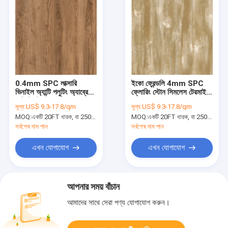
0.4mm SPC লাক্সারি
ইকো ফ্রেন্ডলি 4mm SPC
ভিনাইল অ্যান্টি পলুটিং অ্যাব্রেশন
ফ্লোরিং স্টোন সিমলেস টেরমাইট
রেজিস্ট্যান্ট GKBM JR-
প্রুফ GKBM FT-
মূল্য:
US$ 9.3-17.8/qm
মূল্য:
US$ 9.3-17.8/qm
W17027
W29156-3
MOQ:
একটি 20FT ধারক, বা 2500 বর্গ মিটার;
MOQ:
একটি 20FT ধারক, বা 2500 বর্গ মিটার;
সর্বশেষ দাম পান
সর্বশেষ দাম পান
এখন যোগাযোগ
এখন যোগাযোগ
আপনার সময় বাঁচান
আমাদের সাথে সেরা পণ্য যোগাযোগ করুন।