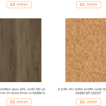
যোগাযোগ
যোগাযোগ
টিব্যাকটেরিয়াল 4mm SPC ফ্লোরিং লিভিং রুম
0.3 মিমি স্টোন প্লাস্টিক কম্পোজিট ফ্লোরিং স্ল
বহারযোগ্য তাপ নিরোধক সিলভার ওক GKBM DG-
GKBM DP-C82237
W50012B
যোগাযোগ
যোগাযোগ