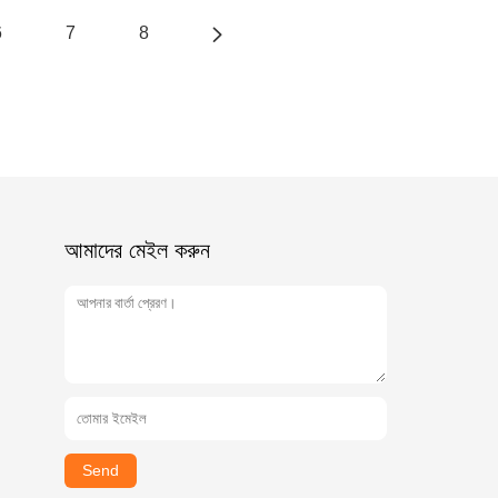
6
7
8
আমাদের মেইল ​​করুন
Send