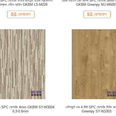
 ফ্লোরিং ফায়ার রিটার্ডেন্ট নয়েজ প্রিভেনশন
রোজি ওয়াইন রেড ক্লিক SPC ফ্লোরিং 5m
টারপ্রুফ স্টোন ব্রাউন GKBM LS-M029
GKBM Greenpy MJ-W600
যোগাযোগ
যোগাযোগ
ং ওক SPC ফ্লোরিং 4mm GKBM SY-W3004
এলিগ্যান্ট ওক 4 মিমি SPC ফ্লোরিং লিভিং
0.3-0.6mm
Greenpy SY-W1003