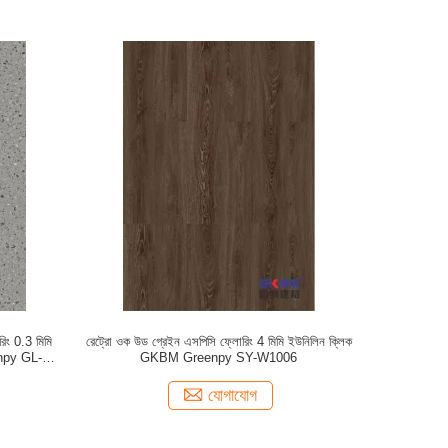
োরিং 0.3 মিমি
রেট্রো ওক উড গ্রেইন এসপিসি ফ্লোরিং 4 মিমি ইউনিলিন ক্লিক
eenpy GL-
GKBM Greenpy SY-W1006
যোগাযোগ