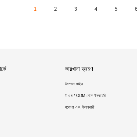
1
2
3
4
5
্কে
কারখানা ভ্রমণ
উৎপাদন লাইন
ই এম / ODM থেকে ইনকয়েরি
গবেষণা এবং বিকাশকারী