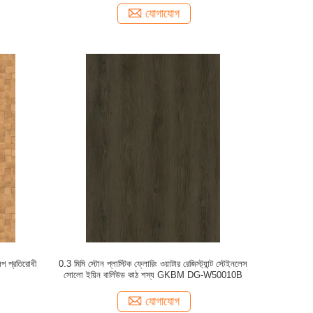
যোগাযোগ
িপ প্রতিরোধী
0.3 মিমি স্টোন প্লাস্টিক ফ্লোরিং ওয়াটার রেজিস্ট্যান্ট স্টেইনলেস
সোলো ইয়িন বার্লিউড কাঠ শস্য GKBM DG-W50010B
যোগাযোগ