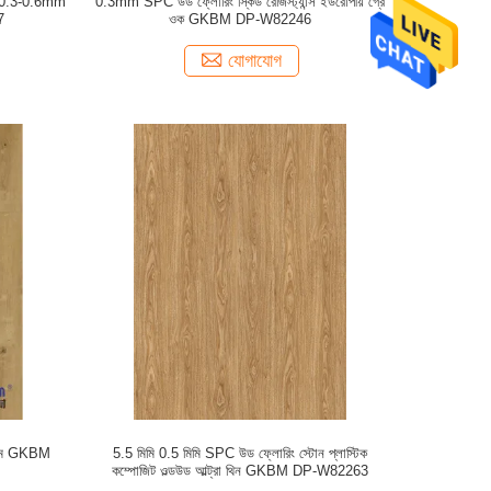
m 0.3-0.6mm
0.3mm SPC উড ফ্লোরিং স্কিড রেজিস্ট্যান্স ইউরোপীয় গ্রে
7
ওক GKBM DP-W82246
যোগাযোগ
 রুম GKBM
5.5 মিমি 0.5 মিমি SPC উড ফ্লোরিং স্টোন প্লাস্টিক
কম্পোজিট ওল্ডউড আল্ট্রা থিন GKBM DP-W82263