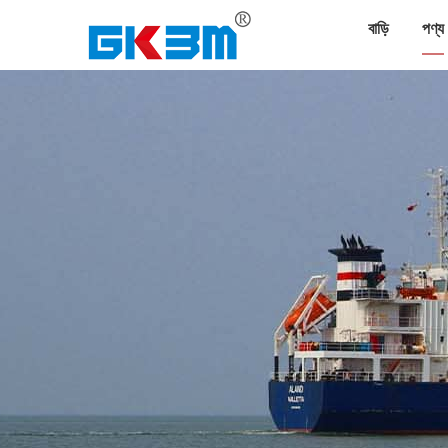
বাড়ি
পণ্য