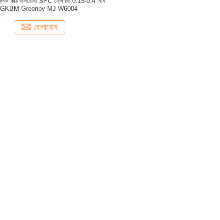
া ক্লিক কাঠ জলরোধী SPC ফ্লোরিং 0.15-0.4 মিমি
GKBM Greenpy MJ-W6004
যোগাযোগ