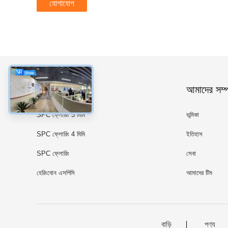
যোগাযোগ
ধরন
আমাদের সম্পর
SPC ফ্লোরিং 5 মিমি
ভূমিকা
SPC ফ্লোরিং 4 মিমি
ইতিহাস
SPC ফ্লোরিং
সেবা
হেরিংবোন এসপিসি
আমাদের টিম
বাড়ি
পণ্য