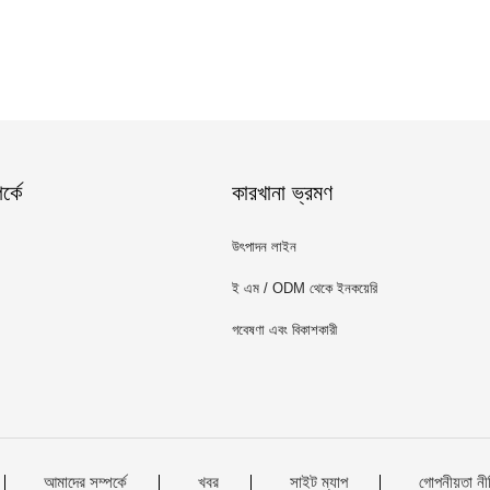
্কে
কারখানা ভ্রমণ
উৎপাদন লাইন
ই এম / ODM থেকে ইনকয়েরি
গবেষণা এবং বিকাশকারী
আমাদের সম্পর্কে
খবর
সাইট ম্যাপ
গোপনীয়তা নী